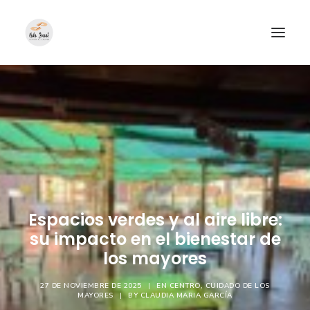
Espacios verdes y al aire libre:
su impacto en el bienestar de
los mayores
27 DE NOVIEMBRE DE 2025
|
EN
CENTRO
,
CUIDADO DE LOS
MAYORES
|
BY
CLAUDIA MARIA GARCÍA