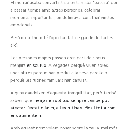
El menjar acaba convertint-se en la millor “excusa” per
a passar temps amb altres persones, celebrar
moments importants i, en definitiva, construir vincles
emocionals.
Però no tothom té l’oportunitat de gaudir de taules
així.
Les persones majors passen gran part dels seus
menjars
en solitud
. A vegades perquè viuen soles,
unes altres perquè han perdut a la seva parella o
perquè les rutines familiars han canviat.
Alguns gaudeixen d’aquesta tranquil·litat, però també
sabem que
menjar en solitud sempre també pot
afectar l’estat d’ànim, a les rutines i fins i tot a com
ens alimentem
.
Amb aquest post volem posar sobre la taula, mai més