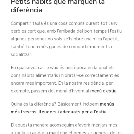
Petits hàbits que marquen la
diferència
Compartir taula és una cosa comuna durant tot l’any
però és cert que, amb l’arribada del bon temps i l’estiu,
algunes persones no sols se’ls obre una mica l’apetit,
també tenen més ganes de compartir moments i
socialitzar.
En qualsevol cas, l’estiu és una època en la qual els
bons hàbits alimentaris i hidratar-se correctament és
encara més important. En la nostra residència, per
exemple, passem del menú d’hivern al
menú d’estiu
.
Quina és la diferència? Bàsicament incloem
menús
més frescos, lleugers i adequats per a l’estiu
.
D’aquesta manera aconseguim afavorir menjars més
atractius i ajudar a mantenir el benestar general de les