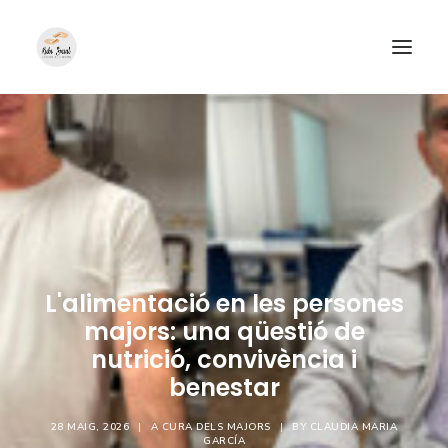
L'alimentació en les persones
majors: una qüestió de
nutrició, convivència i
benestar
28 MAIG, 2026
|
A
CURA DELS MAJORS
|
BY
CLAUDIA MARIA
GARCÍA