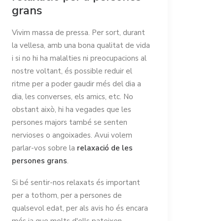
grans
Vivim massa de pressa. Per sort, durant
la vellesa, amb una bona qualitat de vida
i si no hi ha malalties ni preocupacions al
nostre voltant, és possible reduir el
ritme per a poder gaudir més del dia a
dia, les converses, els amics, etc. No
obstant això, hi ha vegades que les
persones majors també se senten
nervioses o angoixades. Avui volem
parlar-vos sobre la
relaxació de les
persones grans
.
Si bé sentir-nos relaxats és important
per a tothom, per a persones de
qualsevol edat, per als avis ho és encara
més ja que molts d'ells pateixen