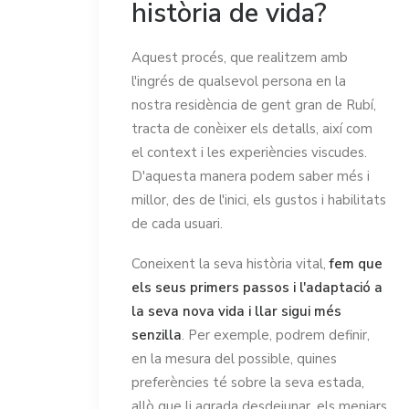
història de vida?
Aquest procés, que realitzem amb
l'ingrés de qualsevol persona en la
nostra residència de gent gran de Rubí,
tracta de conèixer els detalls, així com
el context i les experiències viscudes.
D'aquesta manera podem saber més i
millor, des de l'inici, els gustos i habilitats
de cada usuari.
Coneixent la seva història vital,
fem que
els seus primers passos i l'adaptació a
la seva nova vida i llar sigui més
senzilla
. Per exemple, podrem definir,
en la mesura del possible, quines
preferències té sobre la seva estada,
allò que li agrada desdejunar, els menjars