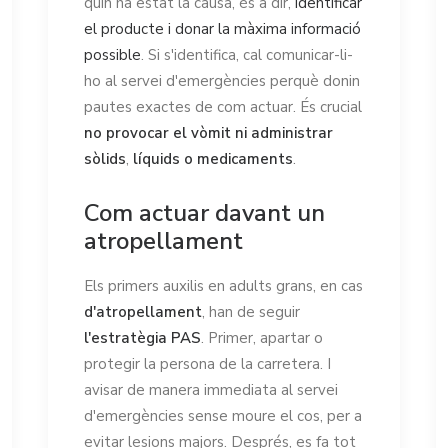
quin ha estat la causa, és a dir,
identificar
el producte i donar la màxima informació
possible
. Si s'identifica, cal comunicar-li-
ho al servei d'emergències perquè donin
pautes exactes de com actuar. És crucial
no provocar el vòmit ni administrar
sòlids
,
líquids o medicaments
.
Com actuar davant un
atropellament
Els primers auxilis en adults grans, en cas
d'atropellament
, han de seguir
l'estratègia PAS
. Primer, apartar o
protegir la persona de la carretera. I
avisar de manera immediata al servei
d'emergències sense moure el cos, per a
evitar lesions majors. Després, es fa tot