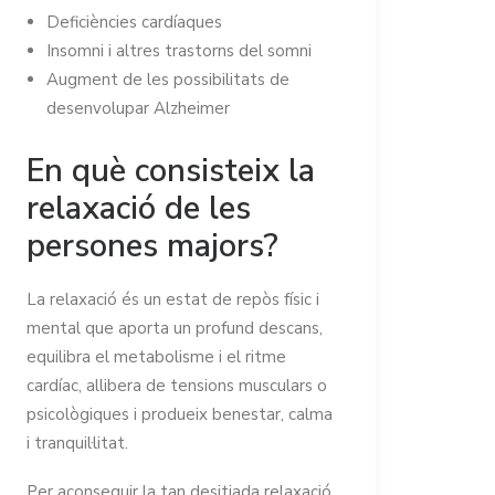
Deficiències cardíaques
Insomni i altres trastorns del somni
Augment de les possibilitats de
desenvolupar Alzheimer
En què consisteix la
relaxació de les
persones majors?
La relaxació és un estat de repòs físic i
mental que aporta un profund descans,
equilibra el metabolisme i el ritme
cardíac, allibera de tensions musculars o
psicològiques i produeix benestar, calma
i tranquil·litat.
Per aconseguir la tan desitjada relaxació,