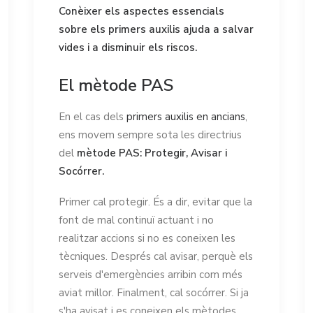
Conèixer els aspectes essencials
sobre els primers auxilis ajuda a salvar
vides i a disminuir els riscos.
El mètode PAS
En el cas dels
primers auxilis en ancians
,
ens movem sempre sota les directrius
del
mètode PAS: Protegir, Avisar i
Socórrer.
Primer cal protegir. És a dir, evitar que la
font de mal continuï actuant i no
realitzar accions si no es coneixen les
tècniques. Després cal avisar, perquè els
serveis d'emergències arribin com més
aviat millor. Finalment, cal socórrer. Si ja
s'ha avisat i es coneixen els mètodes