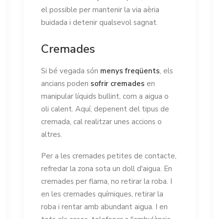
el possible per mantenir la via aèria
buidada i detenir qualsevol sagnat.
Cremades
Si bé vegada són
menys freqüents
, els
ancians poden
sofrir cremades
en
manipular líquids bullint, com a aigua o
oli calent. Aquí, depenent del tipus de
cremada, cal realitzar unes accions o
altres.
Per a les cremades petites de contacte,
refredar la zona sota un doll d'aigua. En
cremades per flama, no retirar la roba. I
en les cremades químiques, retirar la
roba i rentar amb abundant aigua. I en