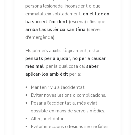
persona lesionada, inconscient o que
emmalalteix sobtadament,
en el lloc on
ha succeït l'incident
(escena) i fins que
arriba l'assistència sanitària
(servei
d'emergència).
Els primers auxilis, lògicament, estan
pensats per a ajudar, no per a causar
més mal
, per la qual cosa cal
saber
aplicar-los amb èxit
per a:
Mantenir viu a l'accidentat.
Evitar noves lesions o complicacions.
Posar a l'accidentat al més aviat
possible en mans de serveis mèdics.
Alleujar el dolor.
Evitar infeccions o lesions secundàries.